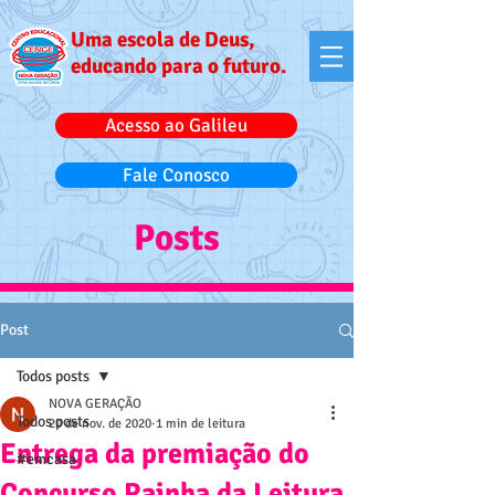
Uma escola de Deus,
educando para o futuro.
Acesso ao Galileu
Fale Conosco
Posts
Post
Todos posts
NOVA GERAÇÃO
Todos posts
20 de nov. de 2020
1 min de leitura
Entrega da premiação do
#emcasa
Concurso Rainha da Leitura